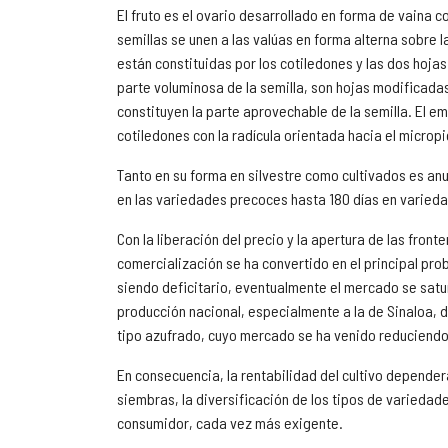
El fruto es el ovario desarrollado en forma de vaina c
semillas se unen a las valúas en forma alterna sobre l
están constituidas por los cotiledones y las dos hoja
parte voluminosa de la semilla, son hojas modificada
constituyen la parte aprovechable de la semilla. El em
cotiledones con la radícula orientada hacia el micropic
Tanto en su forma en silvestre como cultivados es anua
en las variedades precoces hasta 180 días en varied
Con la liberación del precio y la apertura de las front
comercialización se ha convertido en el principal pro
siendo deficitario, eventualmente el mercado se sat
producción nacional, especialmente a la de Sinaloa,
tipo azufrado, cuyo mercado se ha venido reduciendo 
En consecuencia, la rentabilidad del cultivo depender
siembras, la diversificación de los tipos de variedade
consumidor, cada vez más exigente.