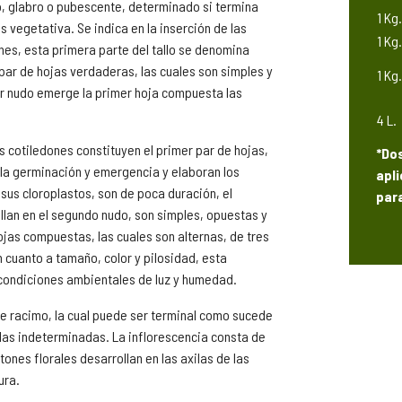
o, glabro o pubescente, determinado si termina
1 Kg.
 vegetativa. Se indica en la inserción de las
1 Kg.
ones, esta primera parte del tallo se denomina
par de hojas verdaderas, las cuales son simples y
1 Kg.
cer nudo emerge la primer hoja compuesta las
4 L.
 cotiledones constituyen el primer par de hojas,
*Dos
 la germinación y emergencia y elaboran los
apli
 sus cloroplastos, son de poca duración, el
par
lan en el segundo nudo, son simples, opuestas y
hojas compuestas, las cuales son alternas, de tres
en cuanto a tamaño, color y pilosidad, esta
s condiciones ambientales de luz y humedad.
 de racimo, la cual puede ser terminal como sucede
 las indeterminadas. La inflorescencia consta de
ones florales desarrollan en las axilas de las
ura.