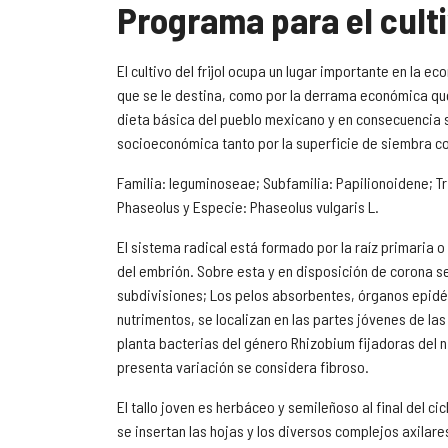
Programa para el cultiv
El cultivo del frijol ocupa un lugar importante en la ec
que se le destina, como por la derrama económica que
dieta básica del pueblo mexicano y en consecuencia 
socioeconómica tanto por la superficie de siembra c
Familia: leguminoseae; Subfamilia: Papilionoidene; Tr
Phaseolus y Especie: Phaseolus vulgaris L.
El sistema radical está formado por la raíz primaria o 
del embrión. Sobre esta y en disposición de corona se
subdivisiones; Los pelos absorbentes, órganos epidé
nutrimentos, se localizan en las partes jóvenes de las
planta bacterias del género Rhizobium fijadoras del 
presenta variación se considera fibroso.
El tallo joven es herbáceo y semileñoso al final del c
se insertan las hojas y los diversos complejos axilares