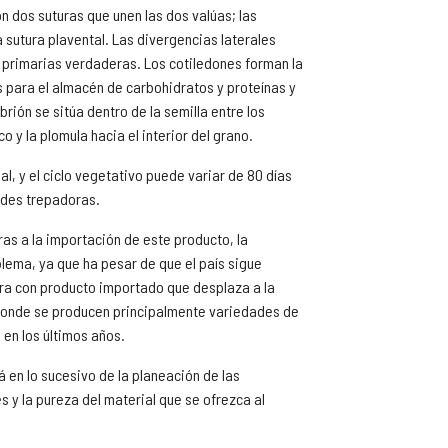
on dos suturas que unen las dos valúas; las
a sutura plavental. Las divergencias laterales
s primarias verdaderas. Los cotiledones forman la
s para el almacén de carbohidratos y proteínas y
brión se sitúa dentro de la semilla entre los
o y la plomula hacia el interior del grano.
l, y el ciclo vegetativo puede variar de 80 días
ades trepadoras.
eras a la importación de este producto, la
blema, ya que ha pesar de que el país sigue
ura con producto importado que desplaza a la
 donde se producen principalmente variedades de
en los últimos años.
á en lo sucesivo de la planeación de las
s y la pureza del material que se ofrezca al