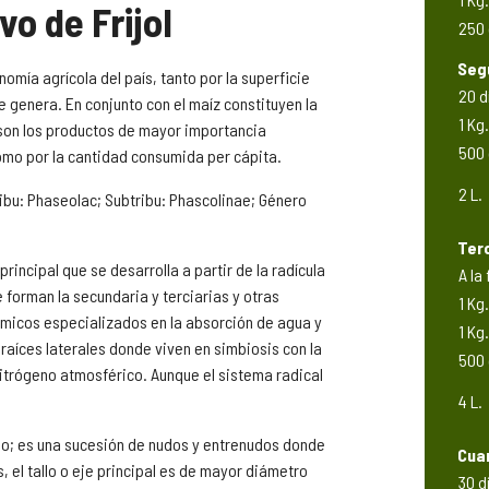
o de Frijol
250 
Seg
onomía agrícola del país, tanto por la superficie
20 d
 genera. En conjunto con el maíz constituyen la
1 Kg.
son los productos de mayor importancia
500 
omo por la cantidad consumida per cápita.
2 L.
ibu: Phaseolac; Subtribu: Phascolinae; Género
Ter
principal que se desarrolla a partir de la radícula
A la
 forman la secundaria y terciarias y otras
1 Kg.
micos especializados en la absorción de agua y
1 Kg.
 raíces laterales donde viven en simbiosis con la
500 
nitrógeno atmosférico. Aunque el sistema radical
4 L.
iclo; es una sucesión de nudos y entrenudos donde
Cuar
, el tallo o eje principal es de mayor diámetro
30 d