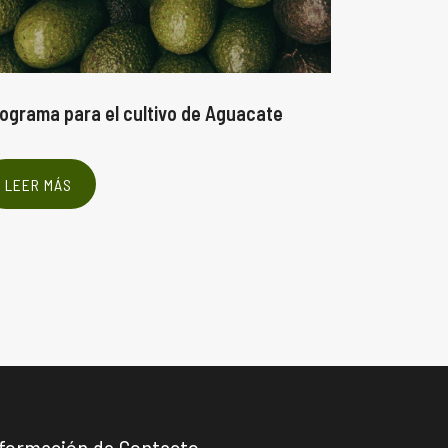
ograma para el cultivo de Aguacate
Programa p
Cuatro aplica
LEER MÁS
LEER MÁ
formación de Contacto