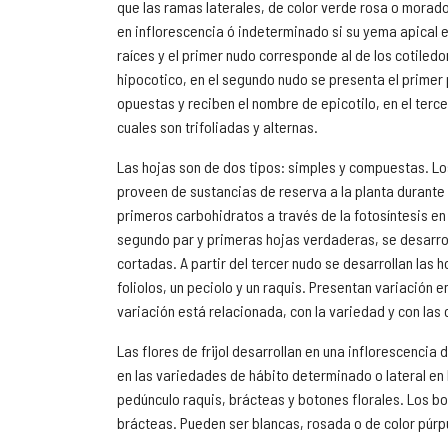
que las ramas laterales, de color verde rosa o morad
en inflorescencia ó indeterminado si su yema apical es
raíces y el primer nudo corresponde al de los cotiled
hipocotico, en el segundo nudo se presenta el primer 
opuestas y reciben el nombre de epicotilo, en el ter
cuales son trifoliadas y alternas.
Las hojas son de dos tipos: simples y compuestas. Los
proveen de sustancias de reserva a la planta durante
primeros carbohidratos a través de la fotosíntesis en
segundo par y primeras hojas verdaderas, se desarrol
cortadas. A partir del tercer nudo se desarrollan las 
foliolos, un peciolo y un raquis. Presentan variación 
variación está relacionada, con la variedad y con la
Las flores de frijol desarrollan en una inflorescencia
en las variedades de hábito determinado o lateral en
pedúnculo raquis, brácteas y botones florales. Los bot
brácteas. Pueden ser blancas, rosada o de color púrp